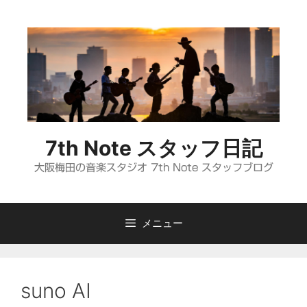
コ
ン
テ
ン
ツ
へ
ス
キ
7th Note スタッフ日記
ッ
プ
大阪梅田の音楽スタジオ 7th Note スタッフブログ
メニュー
suno AI