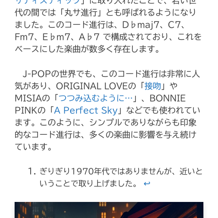
サディスティック
」に取り入れたことで、若い世
代の間では「丸サ進行」とも呼ばれるようになり
ました。このコード進行は、D♭maj7、C7、
Fm7、E♭m7、A♭7 で構成されており、これを
ベースにした楽曲が数多く存在します。
J-POPの世界でも、このコード進行は非常に人
気があり、ORIGINAL LOVEの「
接吻
」や
MISIAの「
つつみ込むように…
」、BONNIE
PINKの「
A Perfect Sky
」などでも使われてい
ます。このように、シンプルでありながらも印象
的なコード進行は、多くの楽曲に影響を与え続け
ています。
ぎりぎり1970年代ではありませんが、近いと
↩︎
いうことで取り上げました。