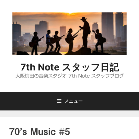
コ
ン
テ
ン
ツ
へ
ス
キ
7th Note スタッフ日記
ッ
プ
大阪梅田の音楽スタジオ 7th Note スタッフブログ
メニュー
70’s Music #5