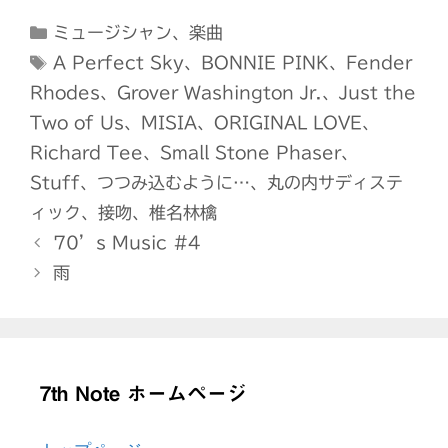
c
it
r
e
ai
p
カ
ミュージシャン
、
楽曲
e
t
e
l
y
テ
タ
A Perfect Sky
、
BONNIE PINK
、
Fender
b
e
a
Li
ゴ
グ
Rhodes
、
Grover Washington Jr.
、
Just the
o
r
d
n
リ
Two of Us
、
MISIA
、
ORIGINAL LOVE
、
ー
o
s
k
Richard Tee
、
Small Stone Phaser
、
k
Stuff
、
つつみ込むように…
、
丸の内サディステ
ィック
、
接吻
、
椎名林檎
70’s Music #4
雨
7th Note ホームページ