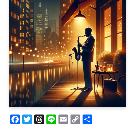
F
T
T
Li
E
C
共
a
w
h
n
m
o
有