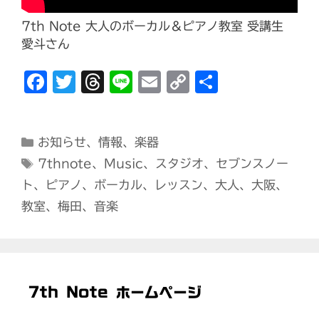
7th Note 大人のボーカル＆ピアノ教室 受講生
愛斗さん
Fa
T
T
Li
E
C
共
c
w
h
n
m
o
有
e
it
r
e
ai
p
カ
お知らせ
、
情報
、
楽器
b
t
e
l
y
テ
タ
7thnote
、
Music
、
スタジオ
、
セブンスノー
o
e
ad
Li
ゴ
グ
ト
、
ピアノ
、
ボーカル
、
レッスン
、
大人
、
大阪
、
o
r
s
n
リ
教室
、
梅田
、
音楽
ー
k
k
7th Note ホームページ