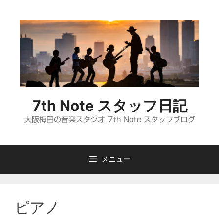
コ
ン
テ
ン
ツ
へ
ス
キ
7th Note スタッフ日記
ッ
プ
大阪梅田の音楽スタジオ 7th Note スタッフブログ
メニュー
ピアノ